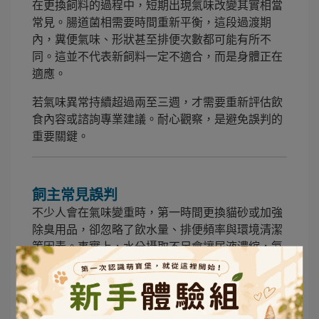
在更換飼料的過程中，短期出現氣味改變其實相當
常見。腸道菌相需要時間重新平衡，這段過渡期
內，糞便氣味、形狀甚至排便次數都可能有所不
同。這並不代表新飼料一定不適合，而是身體正在
適應。
若氣味異常持續超過兩至三週，才需要重新評估飲
食內容或諮詢專業建議。耐心觀察，是避免誤判的
重要關鍵。
飼主常見誤判
不少人會在氣味變重時，第一時間更換貓砂或加強
除臭用品，卻忽略了飲水量、排便頻率與環境清潔
等因素。事實上，水分攝取不足會讓尿液濃縮，氨
味自然更明顯，與飲食內容同樣息息相關。
理解這些交互影響，才能真正找出問題核心，而不
是不斷嘗試卻效果有限。