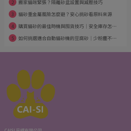
2
搬家貓咪緊張？隔離砂盆設置與減壓技巧
3
貓砂重金屬風險怎麼避？安心挑砂看原料來源
4
購買貓砂的最佳時機與囤貨技巧｜安全庫存怎⋯
5
如何挑選適合自動貓砂機的豆腐砂｜少粉塵不⋯
CAISI 采緦有限公司