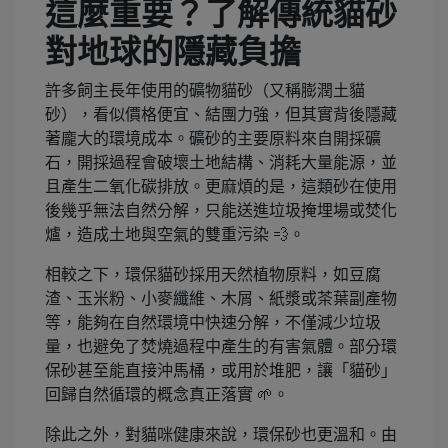
這麼重要？了解傳統貓砂
對地球的隱藏負擔
許多飼主長年使用的礦物貓砂（又稱膨潤土貓
砂），看似價格便宜、結團力強，但其實背後隱藏
著龐大的環境成本。礦砂的主要原料來自開採礦
石，開採過程會破壞土地結構、消耗大量能源，並
且產生二氧化碳排放。更麻煩的是，這類砂在使用
後幾乎無法自然分解，只能送進垃圾掩埋場或焚化
爐，造成土地與空氣的雙重污染 💨。
相較之下，環保貓砂採用天然植物原料，如豆腐
渣、玉米粉、小麥纖維、木屑、紙漿或茶葉副產物
等，能夠在自然環境中快速分解，不僅減少垃圾
量，也避免了焚燒過程中產生的有害氣體。部分環
保砂甚至能直接沖馬桶，或用於堆肥，讓「貓砂」
回歸自然循環的概念真正落實 🌱。
除此之外，對貓咪健康來說，環保砂也更溫和。由