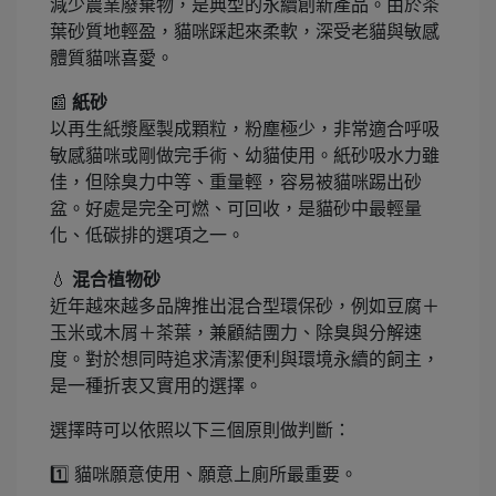
減少農業廢棄物，是典型的永續創新產品。由於茶
葉砂質地輕盈，貓咪踩起來柔軟，深受老貓與敏感
體質貓咪喜愛。
📰
紙砂
以再生紙漿壓製成顆粒，粉塵極少，非常適合呼吸
敏感貓咪或剛做完手術、幼貓使用。紙砂吸水力雖
佳，但除臭力中等、重量輕，容易被貓咪踢出砂
盆。好處是完全可燃、可回收，是貓砂中最輕量
化、低碳排的選項之一。
💧
混合植物砂
近年越來越多品牌推出混合型環保砂，例如豆腐＋
玉米或木屑＋茶葉，兼顧結團力、除臭與分解速
度。對於想同時追求清潔便利與環境永續的飼主，
是一種折衷又實用的選擇。
選擇時可以依照以下三個原則做判斷：
1️⃣ 貓咪願意使用、願意上廁所最重要。