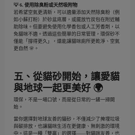
💡 6. 使用除臭粉或天然吸附物
若希望空氣更清新，可以適量添加天然除臭粉（例
如小蘇打粉）於砂盆底層，或擺放竹炭包在附近輔
助除味。但要避免使用化學香包或人工芳香劑，以
免貓咪不適。透過這些簡單的日常管理，環保砂不
僅能「撐得更久」，還能讓貓咪廁所更乾淨、空氣
更自然 🌸。
五、從貓砂開始，讓愛貓
與地球一起更美好 🌍
環保，不是一場口號，而是從日常的一鏟一掃開
始。
當你選擇對地球友善的貓砂，不僅減少了掩埋垃圾
與碳排放，也讓貓咪生活在更健康、無刺激的環境
中。這是一種「雙贏」的選擇——對貓咪友善，也