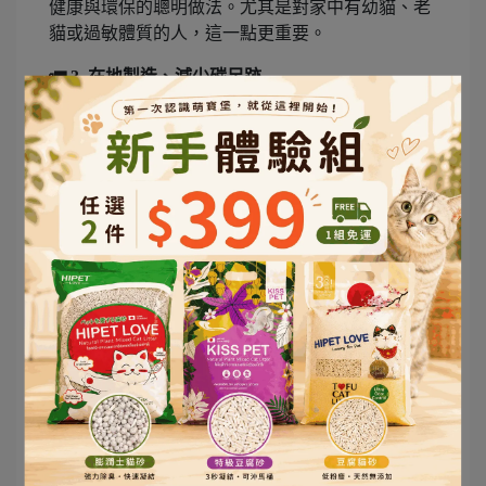
健康與環保的聰明做法。尤其是對家中有幼貓、老
貓或過敏體質的人，這一點更重要。
🚛 3. 在地製造、減少碳足跡
一款貓砂的環保程度，不只取決於它的材質，更與
「運輸距離」息息相關。若產品需跨國運送，不僅
產生額外碳排放，也意味著更多包材與能源消耗。
選擇在地生產、使用本地農業副產物（如豆渣、茶
葉渣等）的貓砂，不僅能支持永續農業，更能實質
減少碳足跡，是最貼近「地球友善」理念的方式。
🔄 4. 環保包裝與再生利用
除了內容物，外包裝也很關鍵。可回收紙袋、可分
解塑料袋或再生原料包裝，都是環保指標之一。有
些品牌甚至會提供「回收補充包」或「裸裝販售」
方案，讓飼主在補貨時可重複使用原包裝。
你也可以將用過的紙砂、木屑砂少量混入堆肥中
（前提是健康貓、無病原風險），讓它們再次成為
植物養分。這樣的小改變，對地球卻是長遠的助益
🌱。