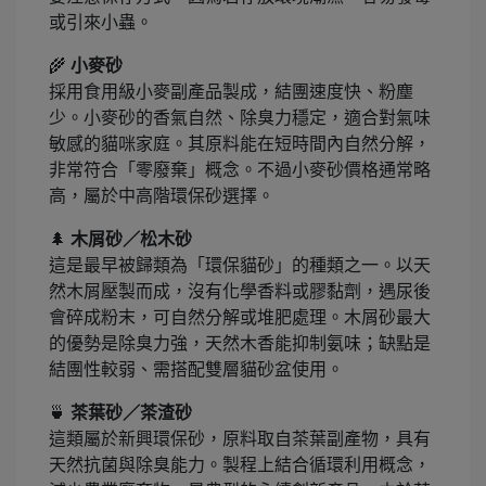
或引來小蟲。
🌾
小麥砂
採用食用級小麥副產品製成，結團速度快、粉塵
少。小麥砂的香氣自然、除臭力穩定，適合對氣味
敏感的貓咪家庭。其原料能在短時間內自然分解，
非常符合「零廢棄」概念。不過小麥砂價格通常略
高，屬於中高階環保砂選擇。
🌲
木屑砂／松木砂
這是最早被歸類為「環保貓砂」的種類之一。以天
然木屑壓製而成，沒有化學香料或膠黏劑，遇尿後
會碎成粉末，可自然分解或堆肥處理。木屑砂最大
的優勢是除臭力強，天然木香能抑制氨味；缺點是
結團性較弱、需搭配雙層貓砂盆使用。
🍵
茶葉砂／茶渣砂
這類屬於新興環保砂，原料取自茶葉副產物，具有
天然抗菌與除臭能力。製程上結合循環利用概念，