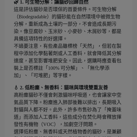
🌿 1. 可生物分解：讓貓砂回歸自然
這是評估貓砂是否環保的首要條件。可生物分解
（Biodegradable）的貓砂能在自然環境中被微生物
分解，重新成為土壤的一部分，不會造成長期污
染。像豆腐砂、玉米砂、小麥砂、木屑砂等，都是
具備這項特性的好選擇。
不過要注意，有些產品雖標榜「天然」，但若在製
程中添加化學黏著劑或人工香料，就會降低其分解
速度，甚至影響堆肥安全。因此，選購時應查看包
裝上是否標註「100% 可分解」、「無化學添
加」、「可堆肥」等字樣。
💧 2. 低粉塵、無香料：貓咪與環境雙重友善
高粉塵貓砂不僅會刺激貓咪呼吸道，也會讓家中空
氣品質下降。粉塵進入肺部後難以排出，長期吸入
對貓與人都不好。此外，許多市售砂為了「掩蓋味
道」而添加人工香料，這些成分在焚化時會釋放揮
發性有機物（VOC），加劇空汙問題。
選擇低粉塵、無香料或天然植物香的貓砂，是兼顧