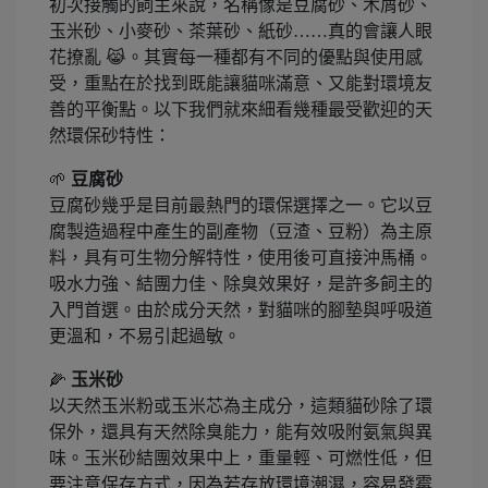
初次接觸的飼主來說，名稱像是豆腐砂、木屑砂、
玉米砂、小麥砂、茶葉砂、紙砂……真的會讓人眼
花撩亂 😹。其實每一種都有不同的優點與使用感
受，重點在於找到既能讓貓咪滿意、又能對環境友
善的平衡點。以下我們就來細看幾種最受歡迎的天
然環保砂特性：
🌱
豆腐砂
豆腐砂幾乎是目前最熱門的環保選擇之一。它以豆
腐製造過程中產生的副產物（豆渣、豆粉）為主原
料，具有可生物分解特性，使用後可直接沖馬桶。
吸水力強、結團力佳、除臭效果好，是許多飼主的
入門首選。由於成分天然，對貓咪的腳墊與呼吸道
更溫和，不易引起過敏。
🌽
玉米砂
以天然玉米粉或玉米芯為主成分，這類貓砂除了環
保外，還具有天然除臭能力，能有效吸附氨氣與異
味。玉米砂結團效果中上，重量輕、可燃性低，但
要注意保存方式，因為若存放環境潮濕，容易發霉