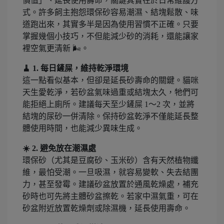
價值」、延長使用壽命，關鍵其實在於日常維護方
式。許多飼主抱怨環保砂容易潮濕、結塊鬆散、味
道跑出來，其實多半是因為使用習慣不正確。只要
掌握幾個小技巧，不但能減少砂的消耗，還能讓家
裡空氣更清新 🌬️。
🧹 1. 每日鏟屎，維持乾淨環境
這一點看似基本，但卻是延長砂壽命的關鍵。貓咪
天生愛乾淨，若砂盆氣味過重或結塊太久，牠們可
能拒絕上廁所。建議每天至少鏟屎 1～2 次，並將
結塊的尿砂一併清除。保持砂盆乾淨不僅能延長整
體使用時間，也能減少異味生成。
☀️ 2. 避免放在潮濕處
環保砂（尤其是豆腐砂、玉米砂）含有天然植物纖
維，最怕受潮。一旦吸濕，就容易變軟、失去結團
力，甚至發霉。建議砂盆放置於通風乾燥處，補充
砂時也可先將主體砂盆擦乾。若家中濕氣重，可在
砂盆附近放置乾燥劑或除濕機，延長使用壽命。