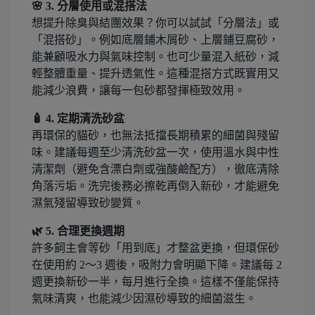
🌸 3. 分層使用或混搭法
想提升除臭與結團效果？你可以試試「分層法」或
「混搭砂」。例如底層鋪木屑砂、上層鋪豆腐砂，
能兼顧吸水力與氣味控制。也可少量混入紙砂，減
輕整體重量、提升透氣性。這種混搭方式既實用又
能減少浪費，讓每一包砂都發揮極致效用。
🧴 4. 定期清洗砂盆
再環保的貓砂，也無法抵擋長期積累的細菌與殘留
味。建議每週至少清洗砂盆一次，使用溫水與中性
清潔劑（避免含漂白劑或強酸鹼配方），徹底清除
角落污垢。洗完後務必擦乾再倒入新砂，才能避免
濕氣殘留導致砂變質。
🌿 5. 合理更換週期
許多飼主會等砂「用到底」才整盆更換，但環保砂
在使用約 2～3 週後，吸附力會明顯下降。建議每 2
週更換新砂一半，每月進行全換。這樣不僅能保持
氣味清爽，也能減少因濕砂導致的細菌滋生。