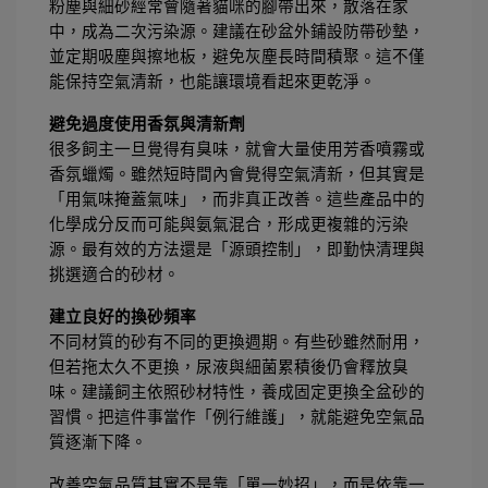
粉塵與細砂經常會隨著貓咪的腳帶出來，散落在家
中，成為二次污染源。建議在砂盆外鋪設防帶砂墊，
並定期吸塵與擦地板，避免灰塵長時間積聚。這不僅
能保持空氣清新，也能讓環境看起來更乾淨。
避免過度使用香氛與清新劑
很多飼主一旦覺得有臭味，就會大量使用芳香噴霧或
香氛蠟燭。雖然短時間內會覺得空氣清新，但其實是
「用氣味掩蓋氣味」，而非真正改善。這些產品中的
化學成分反而可能與氨氣混合，形成更複雜的污染
源。最有效的方法還是「源頭控制」，即勤快清理與
挑選適合的砂材。
建立良好的換砂頻率
不同材質的砂有不同的更換週期。有些砂雖然耐用，
但若拖太久不更換，尿液與細菌累積後仍會釋放臭
味。建議飼主依照砂材特性，養成固定更換全盆砂的
習慣。把這件事當作「例行維護」，就能避免空氣品
質逐漸下降。
改善空氣品質其實不是靠「單一妙招」，而是依靠一