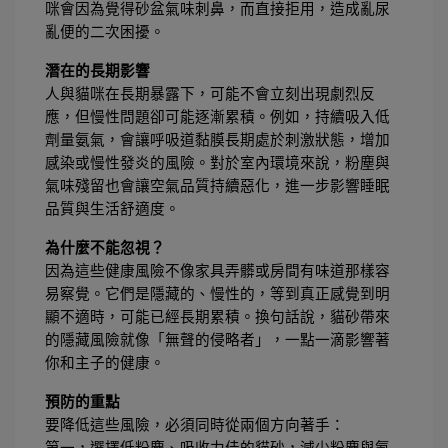
咪會因為覺得砂盆氣味刺鼻，而直接拒用，造成亂尿
亂便的二次困擾。
潛在的長期影響
人與貓咪在長期暴露下，可能不會立刻出現劇烈反
應，但慢性問題卻可能逐漸累積。例如，持續吸入低
劑量氨氣，會讓呼吸道黏膜長期處於刺激狀態，增加
感染或慢性發炎的風險。對於室內環境來說，粉塵與
氣味殘留也會讓空氣品質持續惡化，進一步影響睡眠
品質與生活舒適度。
為什麼不能忽視？
因為這些健康風險不像家具弄髒或房間有味道那樣容
易察覺。它們是隱藏的、慢性的，等到真正感覺到明
顯不適時，可能已經長期累積。換句話說，貓砂帶來
的隱藏風險就像「無聲的侵略者」，一點一滴影響著
你和主子的健康。
預防的重點
要降低這些風險，必須同時從兩個方向著手：
第一，選擇低粉塵、吸收力佳的貓砂，減少粉塵與氨