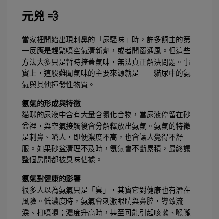
元兇 💨
當家裡開始出現刺鼻的「尿騷味」時，許多飼主的第
一反應是趕緊噴空氣清新劑，或者開窗通風。但這些
方法大多只是暫時掩蓋氣味，無法真正解決問題。事
實上，這股難聞氣味的主要來源就是——貓尿中的氨
氣與其他揮發性物質。
氨氣的形成與特徵
貓咪的尿液中含有大量含氮化合物，當尿液停留在砂
盆裡，與空氣接觸後會分解釋放出氨氣。氨氣的特徵
是刺鼻、嗆人，即便濃度不高，也會讓人覺得不舒
服。如果砂盆清理不及時，氨氣會不斷累積，最終讓
整個房間都被臭味佔據。
氨氣對健康的影響
很多人以為氨氣只是「臭」，其實它對健康也有潛在
風險。低濃度時，氨氣會刺激眼睛與鼻腔，導致流
淚、打噴嚏；濃度升高時，甚至可能引起咳嗽、喉嚨