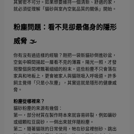
其實密不可分。如果想要維持一個清新、舒適的家，
就必須從理解「貓砂與室內空氣品質的關係」開始。
粉塵問題：看不見卻最傷身的隱形
威脅 🌫️
你有沒有過這樣的經驗？剛把一袋新貓砂倒進砂盆，
空氣中瞬間揚起一層看不見的薄霧，陽光一照，才發
現整個房間裡飄著細細的粉末。這些粉塵不只會落在
家具和地板上，更會被家人與貓咪吸入呼吸道。許多
飼主覺得「只是小灰塵」，其實這就是隱形的健康威
脅。
粉塵從哪裡來？
貓砂粉塵的來源有幾個：
第一，部分材質在製作時本來就容易碎裂，例如礦砂
或細顆粒豆腐砂，一倒出來就伴隨粉塵。
第二，隨著貓咪的日常使用，牠在砂盆裡刨砂、跳出