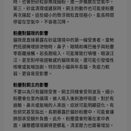
時，也會把砂粒摩擦成細粉，進一步飄散在空氣中。
第三，砂盆清理或鏟屎時，飼主的動作也可能使粉塵
再次揚起。這些細小的懸浮微粒直徑極小，能長時間
停留在空氣中，不容易沉降。
粉塵對貓咪的影響
貓咪是直接暴露在砂盆環境中的第一線受害者。當牠
們低頭掩埋排泄物時，鼻子、眼睛和嘴巴幾乎與粉塵
零距離接觸。若長期吸入，可能導致打噴嚏、眼淚汪
汪，甚至對呼吸道敏感的貓咪來說，還可能引發慢性
咳嗽或氣喘加劇。特別是小貓與年長貓，免疫力較
弱，更容易受影響。
粉塵對飼主的影響
不要以為只有貓咪受害，飼主同樣會受到波及。細小
粉塵會在室內循環，被人吸入後刺激呼吸道，對於有
過敏、鼻炎或氣喘的人來說，症狀可能明顯惡化。有
些研究甚至指出，長期暴露於貓砂粉塵中，可能會讓
肺部承受額外負擔。此外，粉塵還會附著在家中表
面，讓整體環境顯得更髒亂，清潔壓力也跟著增加。