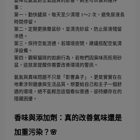
要降低氨氣對空氣品質的影響，飼主可以做到幾件
事：
第一，勤快鏟屎，每天至少清理 1～2 次，避免尿液長
時間停留。
第二，定期更換整盆砂，並清洗砂盆，防止尿液殘留
滲透。
第三，保持空氣流通，若環境密閉，建議搭配空氣清
淨設備。
第四，觀察貓咪的如廁行為，若牠們因臭味而拒用砂
盆，這就是提醒你需要改善環境的警訊。
氨氣與異味問題不只是「影響鼻子」，更是實實在在
地牽涉到健康與生活品質。想要給自己和主子一個舒
適的環境，絕不能輕忽這個看似普通、卻持續存在的
隱藏困擾。
香味與添加劑：真的改善氣味還是
加重污染？🌸