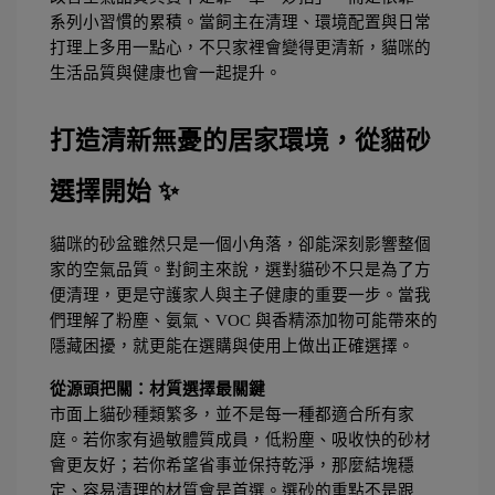
系列小習慣的累積。當飼主在清理、環境配置與日常
打理上多用一點心，不只家裡會變得更清新，貓咪的
生活品質與健康也會一起提升。
打造清新無憂的居家環境，從貓砂
選擇開始 ✨
貓咪的砂盆雖然只是一個小角落，卻能深刻影響整個
家的空氣品質。對飼主來說，選對貓砂不只是為了方
便清理，更是守護家人與主子健康的重要一步。當我
們理解了粉塵、氨氣、VOC 與香精添加物可能帶來的
隱藏困擾，就更能在選購與使用上做出正確選擇。
從源頭把關：材質選擇最關鍵
市面上貓砂種類繁多，並不是每一種都適合所有家
庭。若你家有過敏體質成員，低粉塵、吸收快的砂材
會更友好；若你希望省事並保持乾淨，那麼結塊穩
定、容易清理的材質會是首選。選砂的重點不是跟