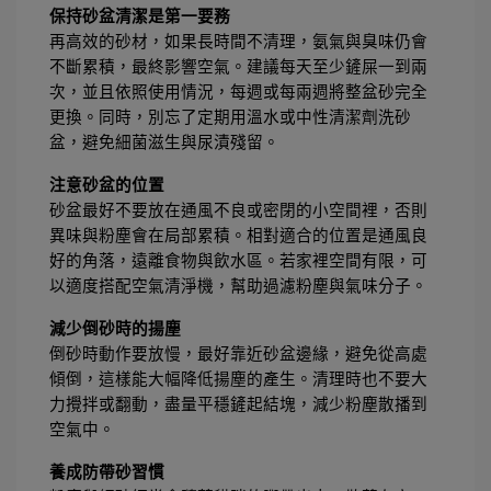
保持砂盆清潔是第一要務
再高效的砂材，如果長時間不清理，氨氣與臭味仍會
不斷累積，最終影響空氣。建議每天至少鏟屎一到兩
次，並且依照使用情況，每週或每兩週將整盆砂完全
更換。同時，別忘了定期用溫水或中性清潔劑洗砂
盆，避免細菌滋生與尿漬殘留。
注意砂盆的位置
砂盆最好不要放在通風不良或密閉的小空間裡，否則
異味與粉塵會在局部累積。相對適合的位置是通風良
好的角落，遠離食物與飲水區。若家裡空間有限，可
以適度搭配空氣清淨機，幫助過濾粉塵與氣味分子。
減少倒砂時的揚塵
倒砂時動作要放慢，最好靠近砂盆邊緣，避免從高處
傾倒，這樣能大幅降低揚塵的產生。清理時也不要大
力攪拌或翻動，盡量平穩鏟起結塊，減少粉塵散播到
空氣中。
養成防帶砂習慣