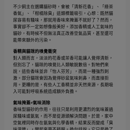
不少飼主在選購貓砂時，會被「清新花香」、「綠茶
香氣」、「柑橘除臭」這類標籤吸引，心想：既然貓
尿容易有騷味，那就用香味來掩蓋不就好了？然而，
事實卻不一定如想像般美好。添加香精或人工氣味的
貓砂，有時候不但無法真正改善空氣品質，甚至還可
能帶來額外的污染。
香精與貓咪的嗅覺衝突
對人類而言，淡淡的花香或茶香可能讓人覺得清新，
但別忘了，貓咪的嗅覺比人類敏銳數倍。對牠們來
說，這些香味並非「怡人芬芳」，而是一種強烈刺
激。部分貓咪會因為覺得砂盆氣味刺鼻，而直接拒
用。更糟的是，有些人工香精並非天然來源，長期吸
入可能對呼吸系統造成額外負擔。
氣味掩蓋≠氣味消除
香味型貓砂的作用，往往只是利用更濃烈的氣味蓋過
尿騷味或氨氣，而不是從源頭解決問題。於是，家中
空氣裡同時存在氨氣與化學香精，結果反而變成「臭
味混雜」，聞起來更不舒服。換句話說，它只是換了