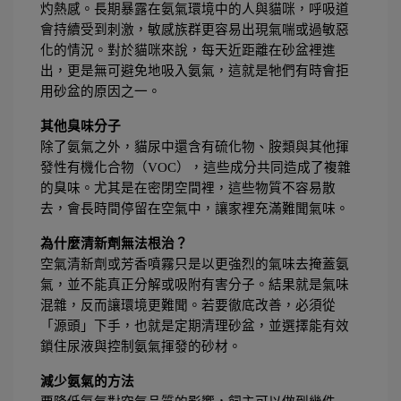
灼熱感。長期暴露在氨氣環境中的人與貓咪，呼吸道
會持續受到刺激，敏感族群更容易出現氣喘或過敏惡
化的情況。對於貓咪來說，每天近距離在砂盆裡進
出，更是無可避免地吸入氨氣，這就是牠們有時會拒
用砂盆的原因之一。
其他臭味分子
除了氨氣之外，貓尿中還含有硫化物、胺類與其他揮
發性有機化合物（VOC），這些成分共同造成了複雜
的臭味。尤其是在密閉空間裡，這些物質不容易散
去，會長時間停留在空氣中，讓家裡充滿難聞氣味。
為什麼清新劑無法根治？
空氣清新劑或芳香噴霧只是以更強烈的氣味去掩蓋氨
氣，並不能真正分解或吸附有害分子。結果就是氣味
混雜，反而讓環境更難聞。若要徹底改善，必須從
「源頭」下手，也就是定期清理砂盆，並選擇能有效
鎖住尿液與控制氨氣揮發的砂材。
減少氨氣的方法