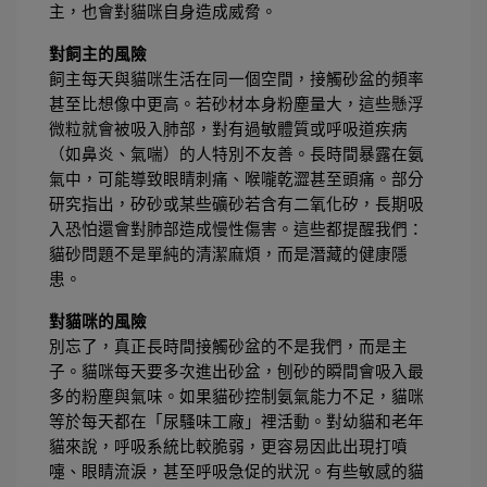
主，也會對貓咪自身造成威脅。
對飼主的風險
飼主每天與貓咪生活在同一個空間，接觸砂盆的頻率
甚至比想像中更高。若砂材本身粉塵量大，這些懸浮
微粒就會被吸入肺部，對有過敏體質或呼吸道疾病
（如鼻炎、氣喘）的人特別不友善。長時間暴露在氨
氣中，可能導致眼睛刺痛、喉嚨乾澀甚至頭痛。部分
研究指出，矽砂或某些礦砂若含有二氧化矽，長期吸
入恐怕還會對肺部造成慢性傷害。這些都提醒我們：
貓砂問題不是單純的清潔麻煩，而是潛藏的健康隱
患。
對貓咪的風險
別忘了，真正長時間接觸砂盆的不是我們，而是主
子。貓咪每天要多次進出砂盆，刨砂的瞬間會吸入最
多的粉塵與氣味。如果貓砂控制氨氣能力不足，貓咪
等於每天都在「尿騷味工廠」裡活動。對幼貓和老年
貓來說，呼吸系統比較脆弱，更容易因此出現打噴
嚏、眼睛流淚，甚至呼吸急促的狀況。有些敏感的貓