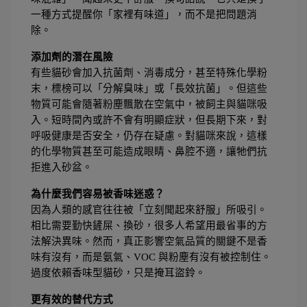
一種方式提醒你「家裡有味道」，而不是把問題消
除。
添加劑的潛在風險
有些貓砂會加入抗菌劑、消毒成分，甚至特殊化學粉
末，標榜可以「分解臭味」或「長效抗菌」。但這些
物質可能會隨著粉塵飄散在空氣中，被飼主與貓咪吸
入。短時間內或許不會有明顯症狀，但長期下來，對
呼吸健康是否安全，仍存在疑慮。對貓咪來說，這樣
的化學物質甚至可能造成眼睛、鼻腔不適，讓牠們抗
拒進入砂盆。
為什麼我們容易被香味迷惑？
因為人類的感官往往被「立刻聞起來舒服」所吸引。
相比需要勤快鏟屎、換砂，很多人希望用最省事的方
法解決異味。然而，真正影響空氣品質的關鍵不是香
味有沒有，而是氨氣、VOC 與粉塵有沒有被控制住。
過度依賴香味型貓砂，只是掩耳盜鈴。
更有效的替代方式