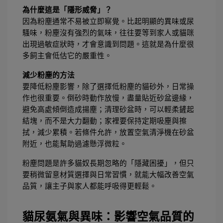
為什麼這是「隱形威脅」？
因為粉塵通常不易被立即察覺。比起明顯的異味或尿
騷味，粉塵沒有強烈的氣味，往往要等到家人或貓咪
出現過敏症狀時，才會意識到問題。這就是為什麼很
多飼主會低估它的嚴重性。
減少粉塵的方法
要降低粉塵影響，除了選擇低粉塵的貓砂外，日常操
作也很重要。倒砂時動作放慢，盡量貼近砂盆邊緣，
避免高處傾倒造成揚塵；清理砂盆時，可以輕柔鏟起
結塊，而不是大力翻動；家裡要保持定期吸塵與擦
拭，減少累積。若條件允許，放置空氣清淨機在砂盆
附近，也能幫助過濾懸浮微粒。
粉塵問題是許多貓奴長期忽略的「隱藏困擾」，但只
要稍微留意材質選擇與日常習慣，就能大幅改善空氣
品質，讓主子與家人都能呼吸得更輕鬆。
貓尿氨氣與異味：影響空氣品質的