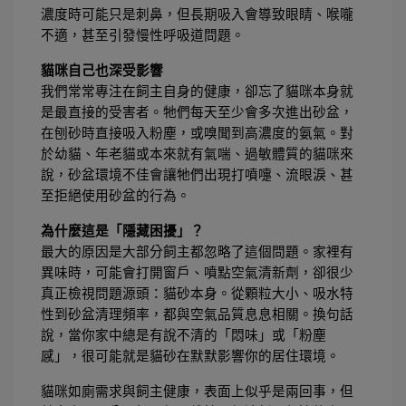
濃度時可能只是刺鼻，但長期吸入會導致眼睛、喉嚨
不適，甚至引發慢性呼吸道問題。
貓咪自己也深受影響
我們常常專注在飼主自身的健康，卻忘了貓咪本身就
是最直接的受害者。牠們每天至少會多次進出砂盆，
在刨砂時直接吸入粉塵，或嗅聞到高濃度的氨氣。對
於幼貓、年老貓或本來就有氣喘、過敏體質的貓咪來
說，砂盆環境不佳會讓牠們出現打噴嚏、流眼淚、甚
至拒絕使用砂盆的行為。
為什麼這是「隱藏困擾」？
最大的原因是大部分飼主都忽略了這個問題。家裡有
異味時，可能會打開窗戶、噴點空氣清新劑，卻很少
真正檢視問題源頭：貓砂本身。從顆粒大小、吸水特
性到砂盆清理頻率，都與空氣品質息息相關。換句話
說，當你家中總是有說不清的「悶味」或「粉塵
感」，很可能就是貓砂在默默影響你的居住環境。
貓咪如廁需求與飼主健康，表面上似乎是兩回事，但