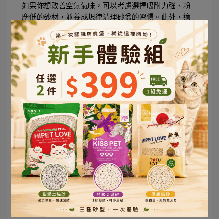
如果你想改善空氣氣味，可以考慮選擇吸附力強、粉
塵低的砂材，並養成規律清理砂盆的習慣。此外，適
度保持家中通風，或者在砂盆附近放置空氣淨化設
備，這些方法都比香精來得實際有效。畢竟，真正乾
淨的空氣應該是「沒有多餘氣味」，而不是「用另一
種氣味去蓋過」。
總而言之，香味與添加劑可能帶來短暫的心理安慰，
但從長遠來看，它們更可能是加重室內空氣污染的因
素。想要兼顧貓咪的健康與家人的舒適，還是應該回
歸到源頭控制與良好清潔習慣，而不是依賴人工香氣
的掩飾。
飼主與貓咪的健康風險 👩‍👧‍👦🐱
當我們談到貓砂對空氣品質的影響時，往往會直覺地
想到「臭味困擾」或「環境清潔」，但事實上，這個
問題更深層的隱憂在於健康風險。空氣中看不見的粉
塵、氨氣和揮發性有機化合物，長期吸入不僅影響飼