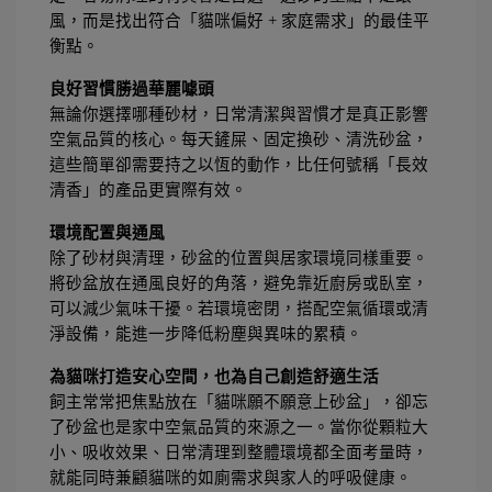
風，而是找出符合「貓咪偏好 + 家庭需求」的最佳平
衡點。
良好習慣勝過華麗噱頭
無論你選擇哪種砂材，日常清潔與習慣才是真正影響
空氣品質的核心。每天鏟屎、固定換砂、清洗砂盆，
這些簡單卻需要持之以恆的動作，比任何號稱「長效
清香」的產品更實際有效。
環境配置與通風
除了砂材與清理，砂盆的位置與居家環境同樣重要。
將砂盆放在通風良好的角落，避免靠近廚房或臥室，
可以減少氣味干擾。若環境密閉，搭配空氣循環或清
淨設備，能進一步降低粉塵與異味的累積。
為貓咪打造安心空間，也為自己創造舒適生活
飼主常常把焦點放在「貓咪願不願意上砂盆」，卻忘
了砂盆也是家中空氣品質的來源之一。當你從顆粒大
小、吸收效果、日常清理到整體環境都全面考量時，
就能同時兼顧貓咪的如廁需求與家人的呼吸健康。