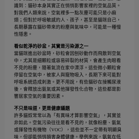
識到：貓砂本身其實正在悄悄影響家裡的空氣品質。
對我們人類來說，空氣裡多一點灰塵可能只是小麻
煩；但對於呼吸敏感的人、孩子，甚至是貓咪自己，
長期暴露在貓砂帶來的粉塵與氣味中，可能是一種慢
性隱患。
看似乾淨的砂盆，其實是污染源之一
當貓咪進出砂盆時，砂粒會因刨砂動作而飛散到空氣
中，尤其是細顆粒或容易碎裂的材質，會產生肉眼看
不見的粉塵，隨著氣流在家中漂浮。這些微小顆粒會
停留在空氣中，被家人與寵物吸入，長期下來可能對
呼吸系統造成刺激。更不用說，有些貓砂在接觸尿液
後，會釋放出氨氣或其他揮發性化合物，這些都是影
響居家空氣的重要因素。
不只是味道，更是健康議題
許多貓奴常常以為「有異味才算影響空氣」，其實並
非如此。空氣污染往往是看不見的，就像粉塵、氨氣
或揮發性有機物（VOC），這些並不一定帶有明顯臭
味，但卻能悄悄損害身體健康。舉例來說，氨氣在低