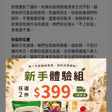
即使選對了貓砂，如果砂盆環境或清潔方式不對，貓
咪依然可能拒絕使用。對貓咪而言，砂盆就像我們的
廁所，不僅需要舒適，還要保持乾淨、安靜與安全。
如果這些條件沒有達成，牠們往往會以「不上砂盆」
來表達不滿。
砂盆的位置
貓咪天性謹慎，牠們在如廁時需要一個安靜、不受打
擾的地方。如果砂盆放在走道、洗衣機旁邊或人來人
往的區域，貓咪可能會因為缺乏安全感而拒絕使用。
理想的砂盆位置應該是相對隱蔽、安靜但又方便到達
的角落。多貓家庭更要注意，避免把砂盆集中在同一
個小範圍，否則可能引發搶砂盆的壓力問題。
砂盆的大小與數量
有一個簡單原則：「砂盆數量 = 貓咪數量 + 1」。例如
兩隻貓建議準備三個砂盆，讓每隻貓都有選擇權。至
於大小，太小的砂盆會讓貓咪無法自由轉身，尤其大
體型貓咪會感覺壓迫。通常砂盆長度至少要達到貓咪