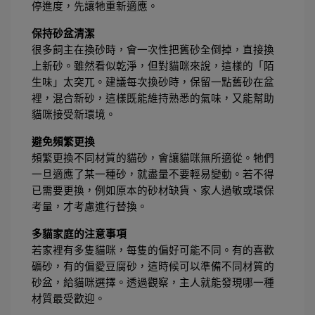
停進度，先讓牠重新適應。
保持砂盆清潔
很多飼主在換砂時，會一次性把舊砂全倒掉，直接換
上新砂。雖然看似乾淨，但對貓咪來說，這樣的「陌
生味」太突兀。建議每次換砂時，保留一點舊砂在盆
裡，混合新砂，這樣既能維持熟悉的氣味，又能幫助
貓咪接受新環境。
避免頻繁更換
頻繁更換不同材質的貓砂，會讓貓咪無所適從。牠們
一旦適應了某一種砂，就盡量不要輕易變動。若不得
已需要更換，例如原本的砂材缺貨、家人過敏或環保
考量，才考慮進行替換。
多貓家庭的注意事項
若家裡有多隻貓咪，每隻的偏好可能不同。有的喜歡
礦砂，有的偏愛豆腐砂，這時候可以準備不同材質的
砂盆，給貓咪選擇。透過觀察，主人就能發現哪一種
材質最受歡迎。