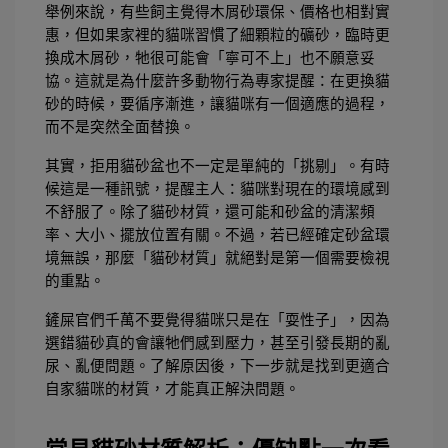
舉例來說，有些飼主覺得木屑砂環保、價格也相對實
惠，但如果家裡的貓咪習慣了細顆粒的礦砂，臨時更
換成木屑砂，牠很可能會「寧可不上」也不願意妥
協。這就是為什麼許多動物行為專家提醒：在更換貓
砂的時候，要循序漸進，讓貓咪有一個適應的過程，
而不是突然全面替換。
其實，拒用貓砂盆也不一定是單純的「挑剔」。有時
候這是一種訊號，提醒主人：貓咪對現在的環境感到
不舒服了。除了貓砂材質，還可能和砂盆的清潔頻
率、大小、擺放位置有關。不過，若已經確定砂盆環
境無誤，那麼「貓砂材質」就絕對是第一個需要檢視
的重點。
鏟屎官們千萬不要覺得貓咪只是在「耍性子」，因為
選錯貓砂真的會讓牠們感到壓力，甚至引發長期的亂
尿、亂便問題。了解原因後，下一步就是找到更適合
自家貓咪的材質，才能真正解決問題。