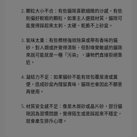
顆粒大小不合：有些貓咪喜歡細緻的沙感，有些
則偏好較粗的顆粒。如果主人選錯材質，貓咪可
能覺得踩起來太刺、太硬，乾脆不上砂盆。
氣味太重：有些標榜強效除臭或帶有香味的貓
砂，對人類或許覺得清新，但對嗅覺敏感的貓咪
來說可能就是一種「污染」，讓牠們直接拒絕靠
近。
凝結力不足：如果貓砂不能有效包覆尿液或糞
便，造成砂盆內殘留異味，貓咪也會因此不願意
再使用。
材質安全感不足：像是木屑砂或晶片砂，部分貓
咪因為習慣問題，覺得陌生或是踩起來不穩定，
就會產生排斥心理。