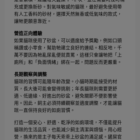
充或更換新砂。對氣味敏感的貓咪，最好避免使用帶
有人工香料的砂材，選擇天然無香或低氣味的款式，
讓牠更願意靠近。
營造正向體驗
如果貓咪使用了砂盆，可以適度給予獎勵，例如口頭
稱讚或小零食，幫助牠建立良好的連結。相反地，千
萬不要因為牠亂尿亂便就責罵，這樣只會讓牠把「上
廁所」和「負面情緒」綁在一起，問題反而更嚴重。
長期觀察與調整
貓咪的習慣可能隨年齡改變。小貓時期能接受的材
質，長大後可能會變得挑剔；年長貓咪則需要更舒
適、低邊緣、好進出的砂盆，避免關節不便影響使
用。因此，飼主必須持續觀察並適度調整，才能讓貓
咪一直保持良好的如廁習慣。
打造一個安心、舒適、乾淨的如廁環境，不僅能提升
貓咪的生活品質，也能減少飼主清潔與煩惱。用心經
營，換來的是主子每天乖乖上砂盆的滿足感。鏟屎官