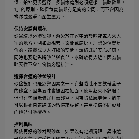
個，給牠更多選擇。多貓家庭則必須遵循「貓咪數量 + 
1」的原則，確保每隻貓都有足夠的空間，而不會因為
排隊或競爭而產生壓力。
保持安靜與隱私
砂盆環境必須安靜，避免放在家中過於吵雜或人來人
往的地方，例如電視旁、玄關或廚房。理想的位置是
角落、牆邊或少人打擾的空間，讓貓咪能安心如廁。
同時也要避免將砂盆與食盆、水碗放得太近，因為貓
咪天性不會在食物旁邊排泄。
選擇合適的砂盆設計
砂盆設計也是影響因素之一。有些貓咪不喜歡帶蓋子
的砂盆，因為氣味會被困在裡面，使用起來不舒服；
但也有些貓咪偏好有蓋砂盆，因為隱私感更佳。飼主
可以根據自家貓咪的習慣來調整，甚至準備不同設計
的砂盆供牠選擇。
控制異味
即使再好的砂材與砂盆，如果沒有定期清理，異味還
是會累積。建議每天鏟屎 1～2 次，並在需要時及時補