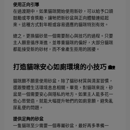
使用正向引導
在過渡期中，如果貓咪開始使用新砂，可以給予口頭
鼓勵或零食獎勵，讓牠把新砂盆與正向體驗連結起
來。這種方式對年輕或容易適應的貓咪特別有效。
總之，更換貓砂是一個需要耐心與技巧的過程。只要
主人願意循序漸進，並尊重貓咪的偏好，大部分貓咪
都能接受新的砂材，而不會產生拒用的困擾。
打造貓咪安心如廁環境的小技巧 🏡
貓咪願不願意使用砂盆，除了貓砂材質與清潔習慣，
還跟整體生活環境息息相關。畢竟，對貓咪來說，砂
盆是一個需要安心與隱私的地方。如果主人能多花一
些心思營造，就能大幅提升牠們的如廁意願，避免亂
尿亂便的問題。
提供足夠的砂盆
一隻貓咪至少需要一個專屬砂盆，最好再多準備一