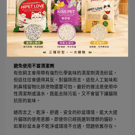
身長的 1.5 倍，牠才會覺得舒適。
清潔頻率
再好的貓砂，也需要良好的清潔習慣來維持。貓咪對
氣味非常敏感，如果砂盆長時間沒有清理，殘留的尿
騷味或糞便味會讓牠們選擇繞道而行。建議每天至少
鏟屎 1～2 次，並且依照貓砂種類，每 1～2 週更換一
次新砂。同時，砂盆本身也要定期清洗，避免細菌滋
生。
避免使用不當清潔劑
有些飼主會用帶有強烈化學氣味的清潔劑清洗砂盆，
但這往往會適得其反。對貓咪而言，這些人工氣味和
刺鼻殘留物比排泄物還要可怕。最好的做法是使用中
性清潔劑或溫水，既能去除污垢，又不會留下讓貓咪
抗拒的氣味。
總而言之，乾淨、舒適、安全的砂盆環境，能大大提
升貓咪的使用意願。即使你已經挑選到理想的貓砂，
如果砂盆本身不乾淨或環境不合適，問題依舊存在。