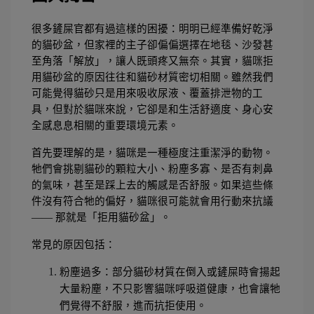
很多鏟屎官都有過這樣的困擾：明明已經準備好乾淨
的貓砂盆，但家裡的主子卻偏偏選擇在地毯、沙發甚
至角落「解放」，讓人既頭疼又無奈。其實，貓咪拒
用貓砂盆的原因往往和貓砂材質密切相關。雖然我們
可能覺得貓砂只是用來吸收尿液、覆蓋排泄物的工
具，但對於貓咪來說，它卻是和生活舒適度、身心安
全感息息相關的重要環境元素。
首先要理解的是，貓咪是一種極度注重潔淨的動物。
牠們會挑剔貓砂的顆粒大小、粉塵多寡、是否有刺鼻
的氣味，甚至是踩上去的觸感是否舒服。如果這些條
件沒有符合牠的偏好，貓咪很可能就會用行動來抗議 
—— 那就是「拒用貓砂盆」。
常見的原因包括：
粉塵過多：部分貓砂材質在倒入或鏟屎時會揚起
大量粉塵，不只影響貓咪呼吸道健康，也會讓牠
們覺得不舒服，進而抗拒使用。