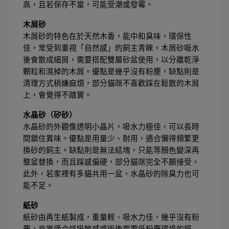
高，且若保存不當，可能受潮或發霉。
木屑砂
木屑砂的特色在於天然木香，能中和臭味，環保性
佳，常受到重視「自然感」的飼主青睞。木屑砂吸水
後會散成細屑，需要搭配雙層砂盆使用，以分離乾淨
顆粒和濕掉的木屑。優點是幾乎沒有粉塵，缺點則是
清理方式稍嫌麻煩，部分貓咪不喜歡踩在鬆散的木屑
上，會覺得不踏實。
水晶砂（矽砂）
水晶砂的外觀像透明小晶片，吸水力極佳，可以長時
間鎖住異味。優點是用量少、耐用，適合懶得頻繁更
換砂的飼主。缺點則是無法結塊，只能等顏色變深再
整盆替換，而且踩感偏硬，部分貓咪完全不願接受。
此外，若家裡有多貓共用一盆，水晶砂的除臭力也可
能不足。
紙砂
紙砂由再生紙製成，重量輕、吸水力佳，幾乎沒有粉
塵，非常適合呼吸敏感或術後需要低粉塵環境的貓