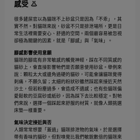
感受 👃
很多鏟屎官以為貓咪不上砂盆只是因為「不乖」，其
實不然。對貓咪來說，砂盆不只是排泄場所，更是日
常生活裡需要安心、舒適的空間。兩個最容易被忽視
卻極為關鍵的因素，就是「腳感」與「氣味」。
腳感影響使用意願
貓咪的腳底有非常敏感的觸覺神經，踩在不同質感的
貓砂上，會直接影響牠們是否願意使用砂盆。舉例來
說：顆粒太大或邊角過硬的貓砂，可能會讓貓咪覺得
刺痛，不願久留；太細的粉狀砂雖然踩起來接近天然
沙土，但若粉塵過多，會造成不適感；也有些貓咪偏
愛鬆軟的豆腐砂或紙砂，因為踩下去比較穩定。對牠
們來說，選擇一個踩起來舒服的材質，就像人類挑選
床墊一樣重要。
氣味決定接近與否
人類常常想要「蓋過」貓咪排泄物的氣味，於是選擇
帶有香味的貓砂。但對嗅覺比我們敏銳數倍的貓咪來