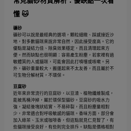
常見貓砂材質解析：優缺點一次看
懂 🐱
礦砂
礦砂可以說是最經典的選項，顆粒細緻、踩感接近沙
地，對多數貓咪來說非常自然，因此接受度高。它的
優點是凝結力佳、除臭效果穩定，而且清理起來方
便。然而缺點也很明顯：容易產生粉塵，若家裡有過
敏體質的人或貓咪，可能會因此打噴嚏或咳嗽。另
外，礦砂重量較大，搬運起來不太友善，而且屬於不
可生物分解材質，不環保。
豆腐砂
近年來非常流行的豆腐砂，以豆渣、植物纖維製成，
能被馬桶沖掉，屬於環保型貓砂。豆腐砂的吸水力
強，凝結後塊狀結實、不易碎裂，而且粉塵量相對
少，非常適合對呼吸敏感的貓咪。香味方面，部分會
加入綠茶、玉米或咖啡香，但這點就見仁見智了，有
些貓咪接受良好，有些則完全排斥。缺點是價格相對