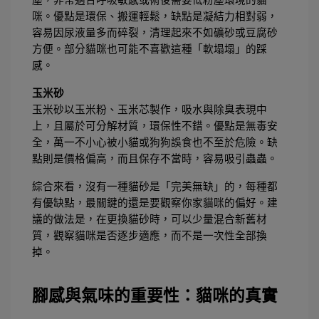
咪。優點是環保、搬運輕鬆，缺點是凝結力相對弱，
容易因尿液量多而碎裂，清理起來不如礦砂或豆腐砂
方便。部分貓咪也可能不喜歡這種「軟塌塌」的踩
感。
玉米砂
玉米砂以玉米粉、玉米芯製作，吸水與除臭表現中
上，且屬於可分解材質，環保性不錯。優點是無毒安
全，萬一不小心被小貓或狗狗誤食也不至於危險。缺
點則是價格偏高，而且保存不當時，容易吸引蟲蟲。
綜合來看，沒有一種貓砂是「完美無缺」的，每種都
有優缺點，最關鍵的還是要觀察你家貓咪的偏好。建
議的做法是，在更換貓砂時，可以少量混合新舊材
質，觀察貓咪是否逐步適應，而不是一次性全部換
掉。
腳感與氣味的重要性：貓咪的真實