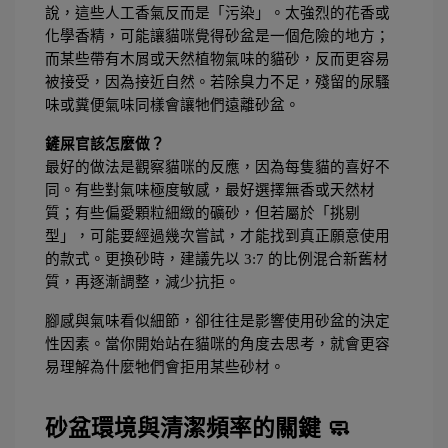
說，這些人工香氣反而是「污染」。太強烈的花香或
化學香精，可能讓貓咪覺得砂盆是一個危險的地方；
而某些帶有木屑或天然植物氣味的貓砂，反而更容易
被接受，因為接近自然。若除臭力不足，殘留的尿騷
味或糞便氣味同樣會讓牠們遠離砂盆。
鏟屎官該怎麼做？
最好的做法是觀察貓咪的反應，因為每隻貓的喜好不
同。有些對氣味極度敏感，最好選擇無香或天然材
質；有些偏愛顆粒細緻的礦砂，但若屬於「挑剔
型」，可能要經過幾次嘗試，才能找到真正願意使用
的款式。更換砂時，建議先以 3:7 的比例混合新舊材
質，再逐漸調整，減少抗拒。
腳感與氣味看似細節，卻往往是影響使用砂盆的決定
性因素。當你開始站在貓咪的角度去思考，就會更容
易理解為什麼牠們會拒用某些砂材。
砂盆環境與清潔頻率的關鍵 🧼