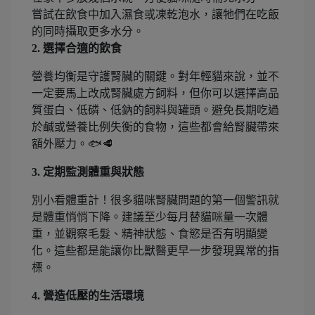
嘗試在飲食中加入濕食或凍乾泡水，讓牠們在吃飯
的同時攝取更多水分。
2. 選擇合適的飲食
營養均衡是守護腎臟的關鍵。對年輕貓來說，並不
一定要馬上改成腎臟處方飼料，但你可以選擇高品
質蛋白、低磷、低鈉的飼料與罐頭。避免長期吃過
於鹹或營養比例失衡的食物，這些都會給腎臟帶來
額外壓力。🐟🥩
3. 定期監測體重與狀態
別小看體重計！很多貓咪腎臟問題的第一個警訊就
是體重悄悄下降。建議至少每月替貓咪量一次體
重，並觀察毛髮、精神狀態、食慾是否有明顯變
化。這些都是能讓你比獸醫更早一步發現異常的指
標。
4. 營造低壓的生活環境