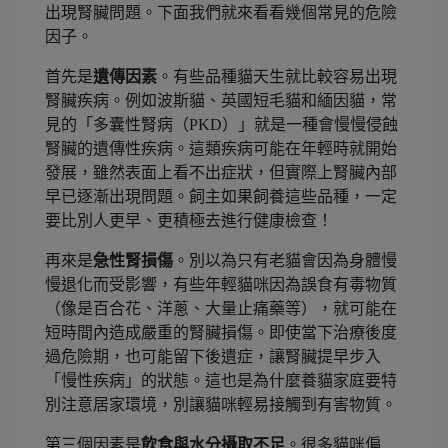
出現腎臟問題。下面我們就來看看幾個常見的危險
因子。
首先是
遺傳因素
。有些品種貓天生就比較容易出現
腎臟疾病。例如波斯貓、英國短毛貓和緬因貓，常
見的「多囊性腎病（PKD）」就是一種會慢慢侵蝕
腎臟的遺傳性疾病。這類疾病可能在年輕時就開始
發展，雖然表面上看不出症狀，但實際上腎臟內部
早已逐漸出現問題。飼主如果飼養這些品種，一定
要比別人更早、更積極去進行健康檢查！
再來是
急性腎損傷
。別以為只有老貓會因為身體慢
慢退化而受影響，有些年輕貓咪因為誤食有毒物質
（像是百合花、洋蔥、大量止痛藥等），就可能在
短時間內造成嚴重的腎臟損傷。即使當下治療後度
過危險期，也可能留下後遺症，讓腎臟提早步入
「慢性疾病」的狀態。這也是為什麼養貓家庭要特
別注意居家環境，別讓貓咪輕易接觸到有害物質。
第三個因素是
飲食與水分攝取不足
。很多貓咪偏