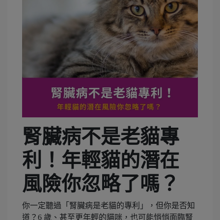
腎臟病不是老貓專
利！年輕貓的潛在
風險你忽略了嗎？
你一定聽過「腎臟病是老貓的專利」，但你是否知
道？6 歲、甚至更年輕的貓咪，也可能悄悄面臨腎