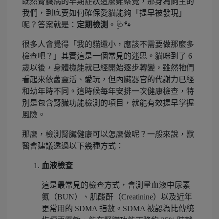
既然腎臟病的早期症狀這麼難察覺，那身為飼主的
我們，到底要如何確保愛貓能夠「提早被發現」
呢？答案就是：
定期檢測
。🩺🐾
很多人會覺得「我的貓還小，應該不需要做那麼多
檢查吧？」其實這是一個常見的迷思。貓咪到了 6
歲以後，身體機能就已經開始逐步轉變，雖然牠們
看起來依舊靈活、愛玩，但內臟器官的代謝力已經
和幼年時不同。這時候每年安排一次健康檢查，特
別是包含腎臟功能檢測的項目，就能有效提早掌握
風險。
那麼，檢測腎臟健康可以怎麼做呢？一般來說，獸
醫會建議透過以下幾種方式：
血液檢查
這是最常見的檢查方式，會測量血液中尿素
氮（BUN）、肌酸酐（Creatinine）以及近年
更常用的 SDMA 指數。SDMA 被認為比傳統