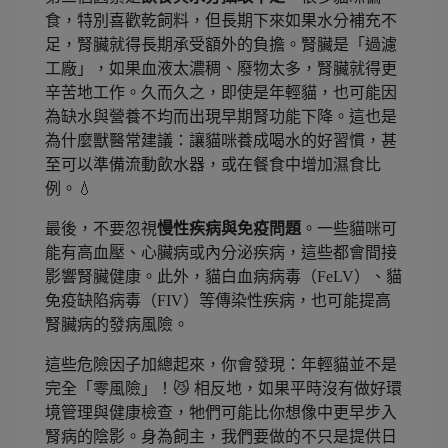
食，特別喜歡乾飼料，但長期下來如果水分補充不
足，腎臟就得長期承受額外的負擔。腎臟是「過濾
工廠」，如果血液太濃稠、廢物太多，腎臟就得更
辛苦地工作。久而久之，即使是年輕貓，也可能因
為缺水與營養不均而出現早期腎功能下降。這也是
為什麼獸醫常建議：讓貓咪養成喝水的好習慣，甚
至可以準備流動飲水器，或在餐食中增加濕食比
例。💧
最後，不要忽視
慢性疾病與免疫問題
。一些貓咪可
能有高血壓、心臟病或內分泌疾病，這些都會間接
影響腎臟健康。此外，貓白血病病毒（FeLV）、貓
免疫缺陷病毒（FIV）等傳染性疾病，也可能提高
腎臟病的發病風險。
這些危險因子加總起來，你會發現：年輕貓並不是
完全「零風險」！😼 相反地，如果平時沒有做好環
境管理與健康檢查，牠們可能比你想像中更早步入
腎病的陰影。身為飼主，我們要做的不只是提供日