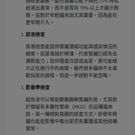
指標更靈敏，能在腎臟功能下降約 25% 時就
檢測出異常，而不是等到 70% 以上才顯示問
題。這對於年輕貓來說尤其重要，因為能在
更早期介入。
尿液檢查
尿液檢查能提供腎臟濃縮功能與感染情況的
線索。若尿液過於稀薄，代表腎臟已經失去
調節能力；若伴隨蛋白尿或血尿，更可能暗
示正在進行中的病變。雖然很多貓咪不太喜
歡採尿的過程，但這一步絕對不能忽略。
影像學檢查
超音波可以幫助獸醫觀察腎臟形態，尤其對
於懷疑有多囊性腎病（PKD）的品種貓來
說，是一種相對直觀的檢查方式。即便年輕
貓也能從影像中看出是否有囊腫或其他結構
異常。