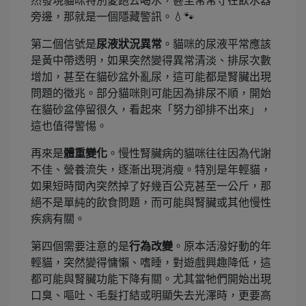
然發現貓咪特別愛跑去喝水，甚至常常守在飲水器
旁邊，那就是一個隱藏警訊。💧🐾
第二個信號是
尿液狀況異常
。貓咪的尿液平常應該
是黃中帶透明，如果突然變得異常清淡、排尿次數
增加，甚至在貓砂盆外亂尿，這可能都是腎臟出現
問題的徵兆。部分貓咪則可能因為排尿不順，開始
在貓砂盆停留很久，看起來「努力卻排不出來」，
這也值得警惕。
再來是
體重變化
。慢性腎臟病的貓咪往往因為代謝
不佳、營養流失，逐漸出現消瘦。特別是年輕貓，
如果短時間內突然掉了好幾百公克甚至一公斤，那
絕不是單純的飲食問題，而可能與腎臟或其他慢性
疾病有關。
第四個需要注意的是
行為改變
。原本活潑好動的年
輕貓，突然變得慵懶、嗜睡，對遊戲興趣降低，這
都可能與腎臟功能下降有關。尤其當牠們開始出現
口臭、嘔吐、毛髮打結或明顯失去光澤時，更要高