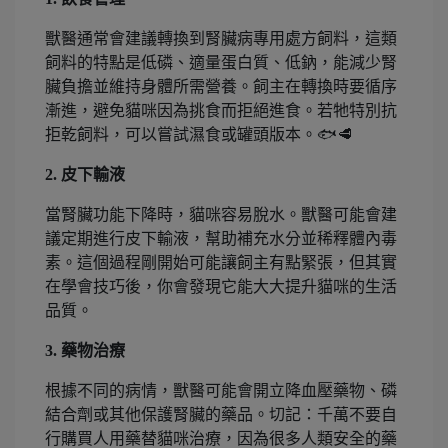
獸醫通常會建議轉換到腎臟病專用處方飼料，這類
飼料的特點是低磷、適量蛋白質、低鈉，能減少腎
臟負擔並維持身體所需營養。飼主在轉換時要循序
漸進，避免貓咪因為挑食而拒絕進食。若牠特別抗
拒乾飼料，可以嘗試濕食或罐頭版本。🐟🥩
2. 皮下輸液
當腎臟功能下降時，貓咪容易脫水。獸醫可能會建
議定期進行皮下輸液，幫助補充水分並稀釋體內毒
素。這個過程剛開始可能讓飼主有點緊張，但其實
在學會技巧後，你會發現它能大大提升貓咪的生活
品質。
3. 藥物治療
根據不同的病情，獸醫可能會開立降血壓藥物、磷
結合劑或其他保護腎臟的藥品。切記：千萬不要自
行購買人用藥替貓咪治療，因為很多人類安全的藥