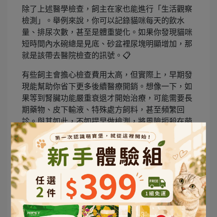
除了上述醫學檢查，飼主在家也能進行「生活觀察
檢測」。舉例來說，你可以記錄貓咪每天的飲水
量、排尿次數，甚至是體重變化。如果你發現貓咪
短時間內水碗總是見底、砂盆裡尿塊明顯增加，那
就是該帶去醫院檢查的訊號。📋
有些飼主會擔心檢查費用太高，但實際上，早期發
現能幫助你省下更多後續醫療開銷。想像一下，如
果等到腎臟功能嚴重衰退才開始治療，可能需要長
期藥物、皮下輸液、特殊處方飼料，甚至頻繁回
診。與其如此，不如提早做檢測，將風險扼殺在萌
芽階段。
因此，不論你的貓咪現在是 3 歲、5 歲還是 8 歲，
只要牠已經進入成年期，就應該開始養成「每年至
少一次腎臟檢查」的習慣。這不只是對牠健康的投
資，更是讓你與牠一起生活更久、更幸福的保證。
💖