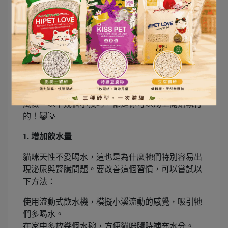
日常生活中守護腎臟健康
的小技巧
如果說醫院檢查是專業的守門員，那麼日常生活就
是貓咪腎臟健康的第一道防線。其實，只要飼主在
日常中多留一點心思，就能幫助愛貓減少腎臟病的
風險。以下幾個小技巧，都是你可以馬上開始執行
的！😺💡
1. 增加飲水量
貓咪天性不愛喝水，這也是為什麼牠們特別容易出
現泌尿與腎臟問題。要改善這個習慣，可以嘗試以
下方法：
使用流動式飲水機，模擬小溪流動的感覺，吸引牠
們多喝水。
在家中多放幾個水碗，方便貓咪隨時補充水分。