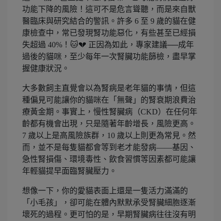
功能下降的風險！這可不是危言聳聽，而是來自獸
醫臨床與研究結合的警訊。許多 6 至 9 歲的貓在健
康檢查中，常已發現腎功能惡化，有些甚至已經損
失超過 40%！🐱💔 正因為如此，專家建議──成年
過後的貓咪，至少每年一次腎臟功能篩檢，盡早掌
握健康狀況。
大多數飼主直覺會以為腎病是老年貓的事情，但這
種偏見可能讓你的貓咪在「無聲」的腎衰期浪費治
療黃金期。事實上，慢性腎臟病（CKD）在任何年
齡都有機會出現，只是隨著年齡增長，風險更高。
7 歲以上是高風險族群，10 歲以上則更為常見。然
而，並不是每隻貓都會等到老才能發病——基因、
急性腎損傷、環境毒性、飲食習慣等因素都可能讓
年輕貓提早面臨腎臟壓力。
想像一下，你的愛貓表面上還是一隻活力滿滿的
「小毛孩」，卻可能在體內默默承受腎臟細胞逐漸
壞死的過程。更可怕的是，早期腎臟病往往沒有明