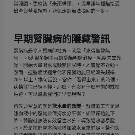
常照顧，更應該「未雨綢繆」，提早讓年輕貓接受
檢查與營養規劃，避免走到無法挽回的一步。
早期腎臟病的隱藏警訊
腎臟病最令人頭痛的地方，就是「來得無聲無
息」。😿 很多飼主直到愛貓明顯消瘦、毛髮失去光
澤、開始大量喝水或頻繁排尿時，才驚覺不對勁。
然而，這些症狀通常代表腎臟功能已經流失超過
70% 以上！換句話說，當你「看得出來」的時候，
病情往往已經不輕。那麼，有沒有什麼早期的蛛絲
馬跡，可以幫助我們提早發現呢？
首先要留意的就是
飲水量的改變
。腎臟的工作是過
濾血液中的廢物並保持水分平衡。如果腎功能下
降，腎臟就無法有效留住水分，導致貓咪容易脫
水。於是牠們會本能地增加飲水量來補足。若你突