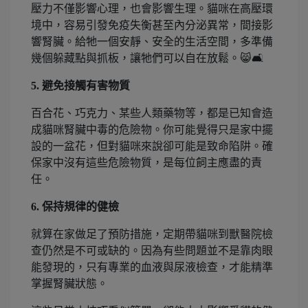
壓力不僅影響心理，也會影響生理。貓咪在高壓環
境中，容易引發免疫失衡甚至內分泌異常，間接影
響腎臟。給牠一個安靜、安全的生活空間，多準備
幾個躲藏點與抓板，讓牠們可以自在放鬆。😸🛋️
5. 避免接觸有害物質
百合花、巧克力、某些人類藥物等，都是已知會造
成貓咪腎臟中毒的危險物。你可能覺得只是家中擺
設的一盆花，但對貓咪來說卻可能是致命陷阱。確
保家中沒有這些危險物質，是每位飼主應盡的責
任。
6. 保持規律的健檢
就算在家做足了預防措施，定期帶貓咪到獸醫院檢
查仍然是不可或缺的。因為有些問題並不是靠肉眼
能發現的，只有專業的血液與尿液檢查，才能精準
掌握腎臟狀態。