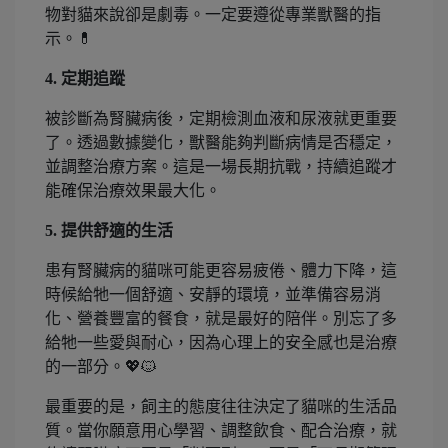
物對貓來說卻是劇毒。一定要遵從專業獸醫的指
示。💊
4. 定期追蹤
被診斷為腎臟病後，定期檢測血液和尿液就更重要
了。透過數據變化，獸醫能夠判斷病情是否穩定，
並調整治療方案。這是一場長期抗戰，持續追蹤才
能確保治療效果最大化。
5. 提供舒適的生活
患有腎臟病的貓咪可能更容易疲倦、體力下降，這
時候給牠一個舒適、安靜的環境，並準備容易消
化、營養豐富的餐食，就是最好的陪伴。別忘了多
給牠一些愛與耐心，因為心理上的安全感也是治療
的一部分。💖🐱
最重要的是，飼主的態度往往決定了貓咪的生活品
質。當你願意用心學習、調整飲食、配合治療，就