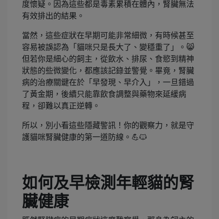
度懷疑。因為這些都是毒素累積在體內，腎臟無法
有效排出的結果。
當然，這些症狀在早期可能非常細微，有時候甚至
容易被誤認為「貓咪只是長大了、變穩重了」。😸
但若你是細心的飼主，從飲水、排尿、食慾到精神
狀態的些微變化，都應該記錄並警覺。畢竟，腎臟
病的治療關鍵在於「早發現、早介入」，一旦錯過
了黃金期，後續只能靠飲食調整與藥物來延緩病
程，卻難以真正逆轉。
所以，別小看這些隱藏警訊！你的觀察力，就是守
護貓咪腎臟健康的第一道防線。💪🐱
如何及早檢測年輕貓的腎
臟健康