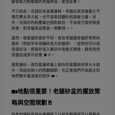
腳掌壓力較敏感的老貓來說，更加友善！
不只如此，豆腐砂本身重量輕，老貓在排泄後掘土不
需花費太多力氣，也不容易因翻砂而筋疲力盡。另
外，豆腐砂的粉塵量也相對較低，不容易引發呼吸道
刺激，對老貓來說簡直一舉數得 ✅。
當然，每隻貓的喜好不同，有些老貓還是偏好熟悉的
舊砂（例如早年用礦砂長大的貓咪），這時你可以採
用混砂法，將新砂混入舊砂中漸進式替換，避免突然
改變造成排斥反應 🧠💡。
選對貓砂，真的能讓老貓上廁所的意願與效率大大提
升，而這些微小的照顧細節，也正是我們作為飼主對
牠們晚年最溫柔的陪伴 ❤️。
🏡地點很重要！老貓砂盆的擺放策
略與空間規劃🚪
你家的貓砂盆放在哪裡呢？以前年輕貓咪可以飛簷走