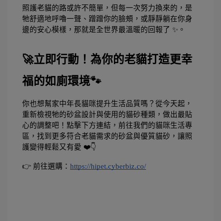
照護老貓的路或許不簡單，但每一次努力換來的，是
牠舒適地呼嚕一聲、蹭蹭你的臉頰，或靜靜躺在你身
邊的安心模樣，那就是全世界最溫暖的回報了 ✨。
🚀立即行動！為你的老貓打造更幸
福的如廁環境🐾
你也想幫家中年長貓咪提升生活品質嗎？從今天起，
重新檢視牠的砂盆設計與使用的貓砂種類，做出最貼
心的調整吧！點擊下方連結，前往我們的貓咪生活專
區，找到更多符合老貓需求的砂盆與優質貓砂，讓照
護變得輕鬆又有愛 ❤️👇
👉 前往選購：
https://hipet.cyberbiz.co/