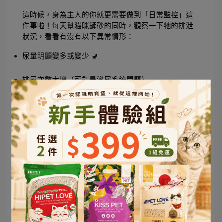
這時候，身為主人的你就更需要做到「日常監控」這
件事啦！每天幫貓咪鏟砂的同時，觀察一下牠的排泄
狀況，看看有沒有以下異常情形：
尿量明顯變多或變少 🚽
排尿次數大增（可能是泌尿系統問題）
出現便秘或軟便問題
尿液顏色混濁或有異味
排泄時發出痛苦叫聲 😿
不再使用砂盆，亂尿在其他地方
這些徵兆可能代表泌尿道感染、腎臟問題、糖尿病、
認知功能障礙等高齡貓常見的健康問題。提早發現異