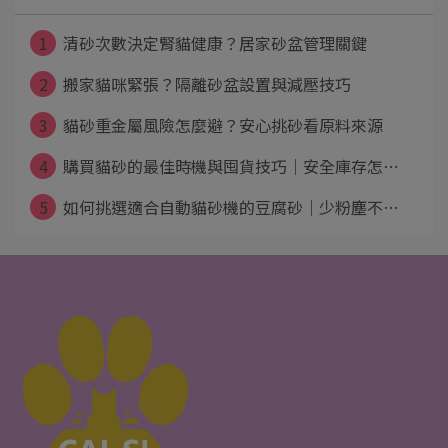
1
清砂次數決定腎貓健康？居家砂盆管理關鍵
2
搬家貓咪緊張？隔離砂盆設置與減壓技巧
3
貓砂重金屬風險怎麼避？安心挑砂看原料來源
4
購買貓砂的最佳時機與囤貨技巧｜安全庫存怎⋯
5
如何挑選適合自動貓砂機的豆腐砂｜少粉塵不⋯