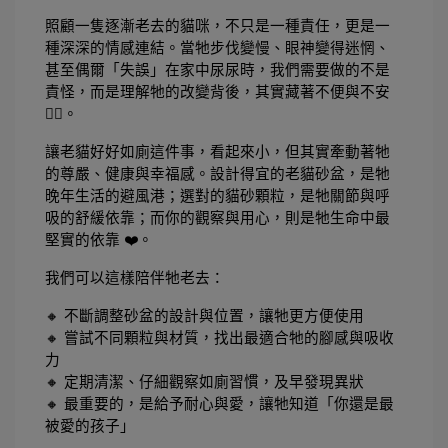
照顧一隻逐漸老去的貓咪，不只是一種責任，更是一
種深深的情感連結。當牠步伐變慢、眼神變得迷惘、
甚至偶爾「失誤」在家中尿尿時，我們需要做的不是
責怪，而是理解牠的改變背後，其實藏著不便與不安 
🐱‍👓。
讓老貓好好如廁這件事，看起來小，但其實牽動著牠
的尊嚴、健康與幸福感。設計得宜的老貓砂盆，是牠
晚年生活的避風港；選對的貓砂顆粒，是牠關節與呼
吸的舒緩依靠；而你的觀察與用心，則是牠生命中最
堅實的依靠 ❤️。
我們可以這樣陪伴牠老去：
🔸 不斷調整砂盆的設計與位置，讓牠更方便使用
🔸 嘗試不同顆粒與材質，找出最適合牠的腳感與吸收
力
🔸 定期清潔、仔細觀察如廁習慣，及早發現異狀
🔸 最重要的，是給予耐心與愛，讓牠知道「你還是最
被愛的孩子」