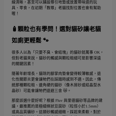
線清晰，甚至可以鋪設導引地墊或放置帶味道的玩
具、零食，在初期「教導」老貓找對位置也會有幫助
喔！
🧴顆粒也有學問！選對貓砂讓老貓
如廁更輕鬆 🐾
很多人以為「只要不臭、會結塊」的貓砂就萬事 OK，
但對老貓來說，貓砂的觸感與顆粒粗細可是影響深遠
的關鍵因素！
隨著年齡增長，貓咪的腳掌肉墊會變得較薄敏感，退
化性關節炎更會讓牠們在踩踏時感到不適。因此，傳
統那種顆粒粗、邊角硬的貓砂（像木屑砂或結晶型水
晶砂）可能會讓牠們退避三舍 😿。
那麼該選什麼好呢？根據 Fluv 與里德貓砂等品牌的建
議，最推薦的是極細條狀豆腐砂（粒徑小於1.5mm）
或高品質礦砂。這類砂觸感細緻，踩起來柔軟，對於