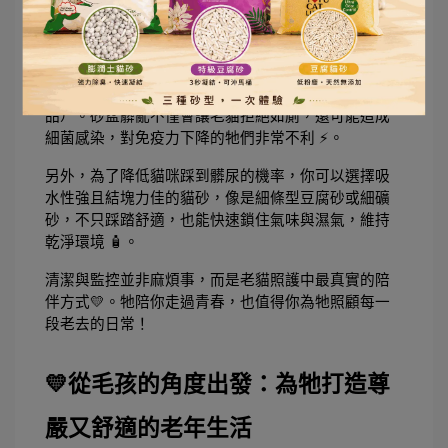
狀，就能提早介入治療！⚠️
除了監控排泄習慣，砂盆的清潔頻率也要調高。建議
至少每天鏟砂兩次，並每週全面清洗砂盆一次（用溫
和清潔劑與清水即可，避免強烈氣味或刺激性化學
品）。砂盆髒亂不僅會讓老貓拒絕如廁，還可能造成
細菌感染，對免疫力下降的牠們非常不利 ⚡。
另外，為了降低貓咪踩到髒尿的機率，你可以選擇吸
水性強且結塊力佳的貓砂，像是細條型豆腐砂或細礦
砂，不只踩踏舒適，也能快速鎖住氣味與濕氣，維持
乾淨環境 🧴。
清潔與監控並非麻煩事，而是老貓照護中最真實的陪
伴方式💛。牠陪你走過青春，也值得你為牠照顧每一
段老去的日常！
💛從毛孩的角度出發：為牠打造尊
嚴又舒適的老年生活