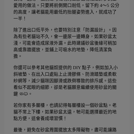
愛用的做法。只要將前側開口削低，留下約 4～5 公分
的高度，讓老貓能用最低的抬腿姿勢進入，就成功了
一半！
除了進出口低平外，也要特別注意「防漏設計」。因
為有些老貓站不久，會一邊尿一邊轉身，如果砂盆太
淺，可能會造成尿液外漏。此時建議砂盆後緣可稍加
高或靠牆擺放，並鋪上可吸水的地墊，降低清潔負
擔。
你還可以參考其他貓奴提供的 DIY 點子，例如加入小
斜坡墊、在出入口處貼上止滑膠條、防滑踏墊或柔軟
紗網等，減少貓咪因腳滑或跌倒導致的排斥感。這些
看似不起眼的細節，卻是老貓願意繼續使用砂盆的關
鍵 🧼🐱。
若你家有多層樓，也請記得每層樓設一個砂盆點。老
貓不常上下樓，如果砂盆太遠，牠可能選擇最近的地
點方便，這會養成壞習慣！
最後，避免在砂盆周圍擺放太多障礙物，盡可能讓路