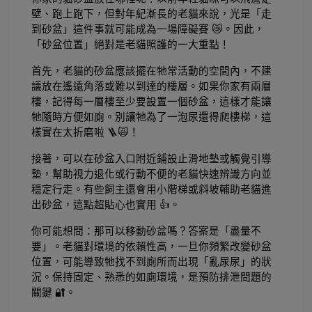
壁、跑上跑下，但對年紀漸長的老貓來說，光是「走
到砂盆」這件事就可能成為一場障礙賽 😿。因此，
「砂盆位置」絕對是老貓照護的一大重點！
首先，老貓的砂盆應該擺在牠常活動的空間內，不建
議放在遙遠角落或難以到達的樓層。如果你家有兩層
樓，記得每一層樓至少要設置一個砂盆，這樣才能讓
牠隨時方便如廁。別讓牠為了一泡尿還得爬樓梯，這
樣實在太折磨啦 🪜🙀！
接著，可以在砂盆入口附近鋪設止滑地墊或觸覺引導
墊，幫助視力退化或行動不便的老貓快速辨識方向並
穩定行走。有些飼主還會用小階梯或斜坡輔助老貓進
出砂盆，這點超貼心也實用 👍。
你可能想問：那可以移動砂盆嗎？答案是「盡量不
要」。老貓對環境的依賴性高，一旦你頻繁改變砂盆
位置，可能導致牠找不到廁所而出現「亂尿尿」的狀
況。保持固定、熟悉的如廁環境，是預防排泄問題的
關鍵 🔐。