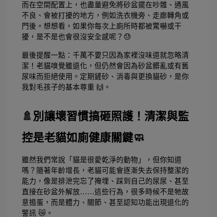
而在空間配置上，也盡量避免將砂盆擺在吵雜、通風
不良、會被打擾的地方，例如洗衣機旁、走廊轉角或
門後。想想看，如果你每次上廁所時都被驚嚇或干
擾，是不是也會很沒安全感呢？😓
最後提醒一點：千萬不要只因為家裡沒味道就忽略清
潔！老貓嗅覺雖退化，但仍然會因為砂盆髒亂或有舊
尿味而拒絕使用。定期鏟砂、消毒與更換貓砂，是你
我對毛孩子的基本尊重 🙌。
🚿別讓壞習慣搞砸照護！清潔與監
控是老貓如廁健康關鍵🧼
雖然我們常說「貓是很愛乾淨的動物」，但你知道
嗎？隨著年齡增長，老貓可能會逐漸失去保持整潔的
能力，像是排泄完忘了掩埋、踩到自己的尿尿、甚至
直接在砂盆外解放……這些行為，很多時候不是牠故
意搗蛋，而是體力、關節、甚至認知功能出現退化的
警訊 😿。