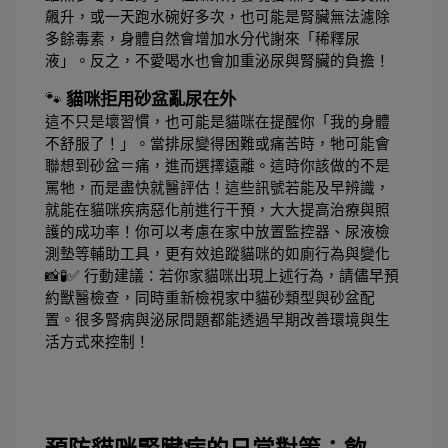
飆升，或一天跑水碗好多次，也可能是腎臟無法濾除
多餘毒素，身體自然會增加水分代謝來「稀釋尿
液」。反之，不愛喝水也會加重泌尿與腎臟的負擔！
🐾 
貓咪拒用砂盆亂尿在外
這不只是壞習慣，也可能是貓咪在提醒你「我的身體
不舒服了！」。當排尿變得困難或痛苦時，牠可能會
聯想到砂盆＝痛，進而選擇遠離。這時你該做的不是
罵牠，而是盡快就醫評估！
這些訊號若能及早辨識，
就能在貓咪疾病惡化前進行干預，大大提高治療與照
護的成功率！你可以考慮在家中放置監控器、尿液檢
測墊等輔助工具，更有效追蹤貓咪的如廁行為與變化
📸🧪
✅ 行動建議：若你家貓咪出現上述行為，請儘早預
約獸醫檢查，同時重新檢視家中貓砂類型與砂盆配
置。很多腎病與泌尿問題都能透過早期改善環境與生
活方式來控制！