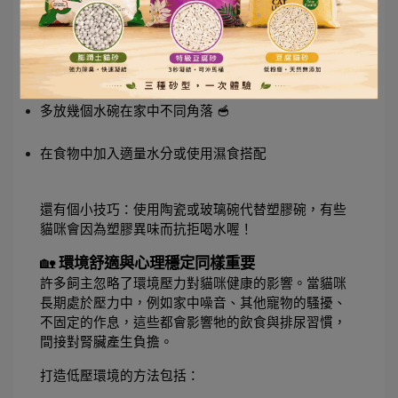
為了幫助貓咪多喝水，你可以試著：
提供流動飲水機，模仿自然界水源 💦
多放幾個水碗在家中不同角落 🥣
在食物中加入適量水分或使用濕食搭配
還有個小技巧：使用陶瓷或玻璃碗代替塑膠碗，有些
貓咪會因為塑膠異味而抗拒喝水喔！
🏡 
環境舒適與心理穩定同樣重要
許多飼主忽略了環境壓力對貓咪健康的影響。當貓咪
長期處於壓力中，例如家中噪音、其他寵物的騷擾、
不固定的作息，這些都會影響牠的飲食與排尿習慣，
間接對腎臟產生負擔。
打造低壓環境的方法包括：