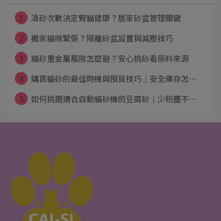
1
清砂次數決定腎貓健康？居家砂盆管理關鍵
2
搬家貓咪緊張？隔離砂盆設置與減壓技巧
3
貓砂重金屬風險怎麼避？安心挑砂看原料來源
4
購買貓砂的最佳時機與囤貨技巧｜安全庫存怎⋯
5
如何挑選適合自動貓砂機的豆腐砂｜少粉塵不⋯