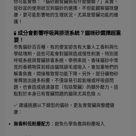
你可能會想：「貓砂跟腎臟病有什麼關聯？」其實，
從砂盆的使用狀況到貓砂的選擇，不但能觀察貓咪健
康，更可能影響牠的生理狀況，尤其是腎臟功能的維
護！
🧪 
成分會影響呼吸與排泄系統？貓咪砂選擇超重
要！
市售貓砂百百種，有的便宜卻含有大量人工香料與化
學結塊劑，這些可能會對貓咪造成慢性刺激，特別是
呼吸系統與腎臟排毒系統。舉例來說，香味貓砂中常
見的香精物質若經由貓咪舔毛或吸入，會加重牠們的
解毒負擔，間接導致腎功能下降。
另外，部分礦物砂
會釋放出過多粉塵，不僅容易引起氣喘或呼吸道問
題，也會造成過濾器官（包括腎臟）的額外壓力。這
點對於本身已有腎臟問題的貓咪尤其危險 ⚠️
✅ 建議挑選以下類型的貓砂，更友善腎臟與整體健
康：
無香料低粉塵配方
：避免化學負擔與粉塵吸入