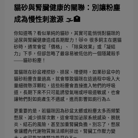
貓砂與腎臟健康的關聯：別讓粉塵
成為慢性刺激源 🌫️🏥
你知道嗎？看似單純的貓砂，其實可能悄悄對貓咪的
泌尿與腎臟健康造成長期壓力！😿💢 很多飼主在選貓
砂時，通常會從「價格」、「除臭效果」或「凝結
力」下手，但卻忽略了最容易被低估的一個隱藏殺手
——貓砂粉塵！
當貓咪在砂盆裡挖砂、排尿、埋便時，如果砂盆中的
貓砂粉塵含量過高，就會導致貓咪在這過程中吸入大
量細微懸浮顆粒，這些粉塵會直接進入牠們的呼吸
道，長期下來不只可能誘發氣喘或呼吸道敏感，也會
讓牠們對如廁產生不適感，進而影響如廁行為⚠️
更重要的是，若貓咪因為砂盆太髒或粉塵太多而頻繁
憋尿、減少排尿次數，這會增加泌尿系統感染、膀胱
炎、結石的風險，甚至加重腎臟負擔。別忘了，憋尿
會讓體內代謝物質無法順利排出，腎臟工作壓力變
大，也可能加速腎功能惡化⏳🧫