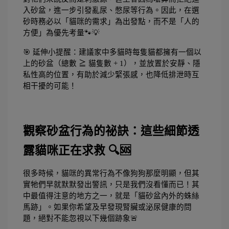
入砂盆，進一步引發亂尿、憋尿等行為。因此，在選
砂時務必以「貓咪的需求」為出發點，而不是「人的
方便」為優先考量🐾💡
🎯 延伸小提醒：建議家中多貓時每隻貓都擁有一個以
上的砂盆（總數 ≧ 貓隻數 + 1），並放置於安靜、隱
私性高的位置，有助於減少緊張感，也降低排泄時互
相干擾的可能！
觀察砂盆行為的祕訣：這些細節透
露貓咪正在求救 🔍🆘
很多時候，貓咪的異常行為不像狗狗那麼明顯，但其
實牠們早就默默發出警訊，只是我們沒看懂而已！其
中最值得注意的地方之一，就是「貓砂盆內外的蛛絲
馬跡」。如果你希望及早發現腎臟或泌尿健康的問
題，絕對不能忽視以下幾個跡象🚨