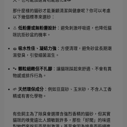
那什麼樣的貓砂才能兼顧清潔與健康呢？你可以考慮
以下幾個標準來選砂：
👃 
低粉塵或無粉塵設計
：避免刺激呼吸道，也降低貓
咪抗拒砂盆的機率。
🧽 
吸水性佳、凝結力強
：方便清理，避免砂盆長期潮
濕發臭，引發細菌滋生。
🐾 
顆粒細緻但不扎腳
：讓貓咪踩起來舒適、不會有異
物感或排斥行為。
🌱 
天然環保成分
：例如豆腐砂、玉米砂，不含人工香
精或有害化學物。
有些飼主為了除臭會選擇含強烈香精的貓砂，但其實
貓咪的嗅覺遠比人類敏銳許多，那些「好聞」的味道
對牠們來說反而是刺激源，甚至會因為嗆鼻而拒絕進