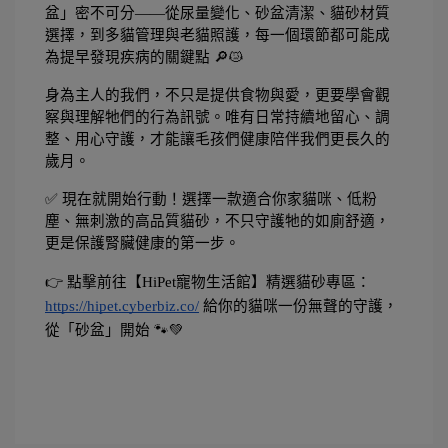
盆」密不可分——從尿量變化、砂盆清潔、貓砂材質
選擇，到多貓管理與老貓照護，每一個環節都可能成
為提早發現疾病的關鍵點 🔎😿
身為主人的我們，不只是提供食物與愛，更要學會觀
察與理解牠們的行為訊號。唯有日常持續地留心、調
整、用心守護，才能讓毛孩們健康陪伴我們更長久的
歲月。
✅ 現在就開始行動！選擇一款適合你家貓咪、低粉
塵、無刺激的高品質貓砂，不只守護牠的如廁舒適，
更是保護腎臟健康的第一步。
👉 點擊前往【HiPet寵物生活館】精選貓砂專區：
https://hipet.cyberbiz.co/
給你的貓咪一份無聲的守護，
從「砂盆」開始 🐾💚