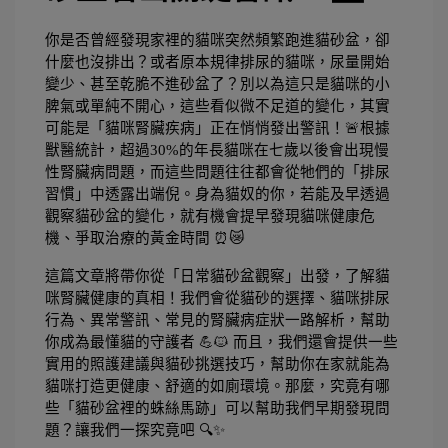
你是否曾經發現家裡的貓咪突然頻繁跑進貓砂盆，卻
什麼也沒排出？或者原本規律排尿的貓咪，尿量開始
變少、甚至乾脆不進砂盆了？別以為這只是貓咪的小
脾氣或單純不開心，這些看似微不足道的變化，其實
可能是「貓咪腎臟疾病」正在悄悄發出警訊！🚨
根據
獸醫統計，超過30%的年長貓咪在七歲以後會出現慢
性腎臟病問題，而這些問題往往都會從牠們的「排尿
習慣」中透露出端倪。身為貓奴的你，若能及早透過
觀察貓砂盆的變化，就有機會提早發現貓咪健康危
機、爭取治療的黃金時間 ⏰😿
這篇文章將帶你從「日常貓砂盆觀察」出發，了解貓
咪腎臟健康的真相！我們會從貓砂的選擇、貓咪排尿
行為、異常警訊、常見的腎臟病症狀一路解析，幫助
你成為最懂貓的守護者 💪🐱 而且，我們還會提供一些
實用的照護建議與貓砂挑選技巧，幫助你在家就能為
貓咪打造更健康、舒適的如廁環境。
那麼，究竟有哪
些「貓砂盆裡的蛛絲馬跡」可以幫助我們早期發現問
題？讓我們一探究竟吧 🔍✨