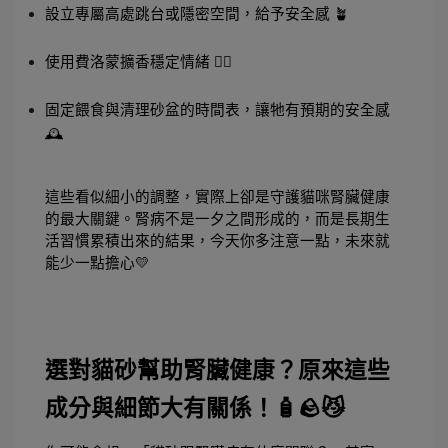
設立專屬高處跳台或隱密空間，給予安全感 🪴
使用費洛蒙擴香穩定情緒 🧘‍♂️
固定餵食與清理砂盆的時間表，讓牠有預期的安全感 
🕰️
這些看似細小的調整，實際上卻是守護貓咪腎臟健康
的最大關鍵。腎病不是一夕之間形成的，而是長期生
活習慣累積出來的結果，今天你多注意一點，未來就
能少一點擔心💛
選對貓砂幫助腎臟健康？原來這些
成分與細節大有關係！🧴🪨😼