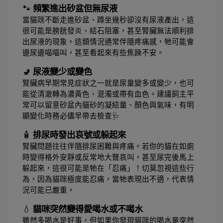
🐾 
頻繁進出砂盆但無尿液
當貓咪不斷走進砂盆、蹲坐幾秒卻沒有尿液產出，這
很可能是膀胱發炎、結石阻塞，甚至腎臟無法順利排
出尿液的現象。這類情況通常伴隨疼痛感，牠可能會
邊尿邊喵喵叫，甚至看起來有些焦躁不安。
🚽 
尿液變少或變色
腎臟病早期常見症狀之一就是尿量變多或變少，也可
能從清澈轉為濃黃色、混濁或帶有血色。建議飼主平
常可以留意砂盆內貓砂的凝結量、顏色與氣味，有明
顯變化時務必儘早帶去檢查🩺
🧴 
排尿時發出哀號或躲起來
腎臟問題往往伴隨排尿困難與疼痛。若你的貓在如廁
時變得格外安靜或反常地大聲哀叫，甚至尿完後馬上
躲起來，這很可能是牠在「忍痛」！切莫忽視這些行
為，因為貓咪極度能忍痛，當牠表現出不適，代表情
況可能已嚴重。
💧 
貓咪突然變得愛喝水或不喝水
雖然多喝水是好事，但如果你發現貓咪的喝水量突然