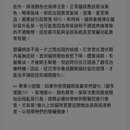
此外，尿液顏色也值得注意。正常貓尿應該是淡黃
色、略帶氣味，但若出現異常氣味、混濁、甚至帶
血，都應該引起警覺 😿💦。有時候，貓咪會選擇在貓
砂盆外亂尿，也可能是因為排尿過程不適或疼痛導致
的不適聯想，這些都可能與泌尿系統甚至腎臟功能異
常有關。
腎臟病並不是一夕之間出現的疾病，它常常在潛伏期
內毫無症狀，直到貓咪開始食慾下降、體重減輕、毛
髮黯淡，才被飼主察覺，但這時往往已錯過了最佳治
療時機。因此，從日常中養成觀察貓砂盆的習慣，才
能及早捕捉這些細微變化✨
👀 專業小提醒：如果你發現貓咪尿量突然變化（變多
或變少）、尿塊變小、顏色異常、尿尿次數改變或開
始出現亂尿行為，請務必儘快帶牠到獸醫院進行檢
查，尤其是7歲以上的貓咪更要定期做血液與尿液檢
查，以保障牠們的腎臟健康！