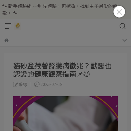
🐾 新手體驗組~~🧡 先體驗，再選擇，找到主子最愛的那一
款。 🐾
貓砂盆藏著腎臟病徵兆？獸醫也
認證的健康觀察指南📌🐱
采缌
2025-07-18