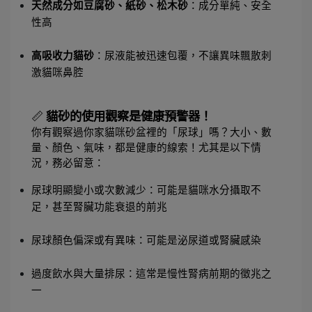
天然成分如豆腐砂、紙砂、松木砂
：成分單純、安全
性高
高吸收力貓砂
：尿液能被迅速包覆，不讓異味飄散刺
激貓咪鼻腔
📏 
貓砂的使用觀察是健康預警器！
你有觀察過你家貓咪砂盆裡的「尿球」嗎？大小、數
量、顏色、氣味，都是健康的線索！尤其是以下情
況，務必留意：
尿球明顯變小或次數減少：可能是貓咪水分攝取不
足，甚至腎臟功能衰退的前兆
尿球顏色偏深或有異味：可能是泌尿道或腎臟感染
過度飲水與大量排尿：這常是慢性腎病前期的徵兆之
一