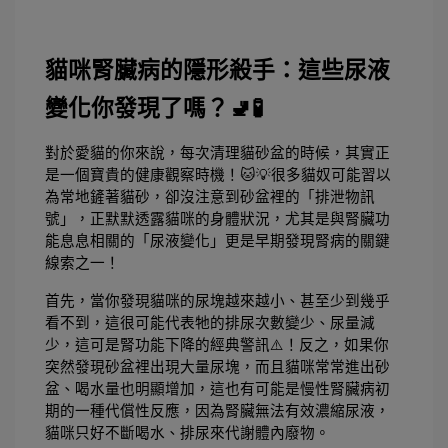
貓咪腎臟病的隱形殺手：這些尿液
變化你發現了嗎？🚽🧪
對於愛貓的你來說，每次清理貓砂盆的時候，其實正
是一個寶貴的健康觀察時機！🐱💡很多貓奴可能習以
為常地鏟著貓砂，卻沒注意到砂盆裡的「排泄物訊
號」，正默默透露貓咪的身體狀況，尤其是與腎臟功
能息息相關的「尿液變化」更是早期發現腎病的關鍵
線索之一！
首先，當你發現貓咪的尿塊越來越小、甚至少到幾乎
看不到，這很可能代表牠的排尿次數變少、尿量減
少，這可是腎功能下降的經典警訊⚠️！反之，如果你
突然發現砂盆裡出現大量尿塊，而且貓咪常常進出砂
盆、喝水量也明顯增加，這也有可能是慢性腎臟病初
期的一種代償性反應，因為腎臟無法有效濃縮尿液，
貓咪只好不斷喝水、排尿來代謝體內廢物。