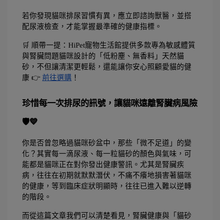
若你發現貓咪排尿習慣有異，應立即諮詢獸醫，並搭
配尿液檢查，才能掌握最準確的健康指標。
🛒 順帶一提：HiPet寵物生活館提供多款專為敏感體質
與腎臟問題貓咪設計的「低粉塵、無香料」天然貓
砂，不但讓清潔更輕鬆，還能讓你安心照顧愛貓的健
康 👉
前往選購
！
珍惜每一次排尿的訊號，讓貓咪遠離腎臟病風險 
🛡️💙
你是否曾忽略過貓咪砂盆中，那些「微不足道」的變
化？其實每一滴尿液、每一粒貓砂的顏色與氣味，可
能都是貓咪正在對你發出健康警訊。尤其是腎臟疾
病，往往在初期就默默潛伏，不痛不癢地損害著貓咪
的健康，等到臨床症狀明顯時，往往已進入難以逆轉
的階段。
而從這篇文章我們可以清楚看見，腎臟健康與「貓砂