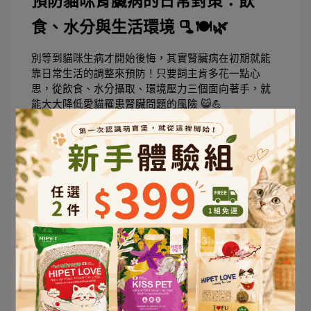
預防貓咪腎臟病的日常對策：飲
食、水分與生活環境 🫗🍽️🌿
別等到貓咪生病才開始後悔，其實腎臟病在初期就能
靠日常生活的調整來預防！只要飼主肯多花一點心
思，從飲食、水分攝取、環境壓力三個面向著手，就
能大大降低愛貓罹患腎臟問題的風險 😺💪
🍗 
飲食內容要講究，選對飼料是關鍵！
市面上充斥各種看似營養豐富的貓飼料，但你知道
嗎？過高蛋白質或含磷量超標的食物，長期下來可能
加重貓咪腎臟負擔。尤其是年紀較大的貓咪，建議選
擇「低磷、低鈉、適量蛋白」的處方飼料，能有效減
緩腎功能衰退。若你家貓咪已有早期腎病傾向，也能
在獸醫建議下選用專屬配方來支持其腎臟健康💡
💧 
水分補充比你想像的重要十倍！
貓咪天生對口渴的感受比較不敏銳，這也導致很多貓
一整天喝水量嚴重不足。腎臟最怕缺水，因為毒素無
法有效排出，長期下來就會形成結晶、結石，甚至腎
臟衰竭。